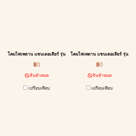
โคมไฟเพดาน แชนเดอเลียร์ รุ่น MD946
โคมไฟเพดาน แชนเดอเลียร์ รุ่น 15
฿0
฿0
สินค้าหมด
สินค้าหมด
เปรียบเทียบ
เปรียบเทียบ