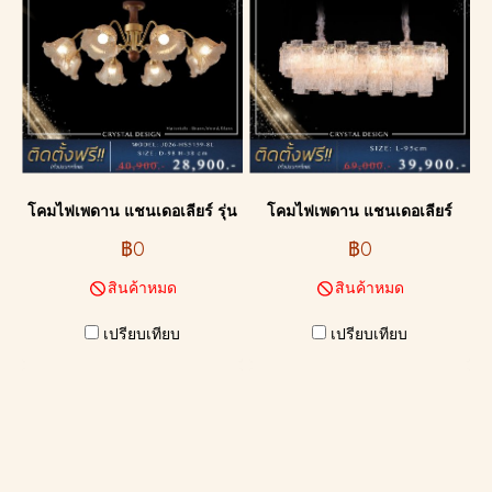
โคมไฟเพดาน แชนเดอเลียร์ รุ่น HS5159
โคมไฟเพดาน แชนเดอเลียร์
฿0
฿0
สินค้าหมด
สินค้าหมด
เปรียบเทียบ
เปรียบเทียบ