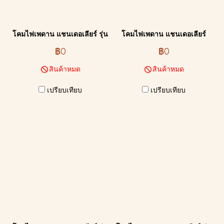
โคมไฟเพดาน แชนเดอเลียร์ รุ่น 1088
โคมไฟเพดาน แชนเดอเลียร์
฿0
฿0
สินค้าหมด
สินค้าหมด
เปรียบเทียบ
เปรียบเทียบ