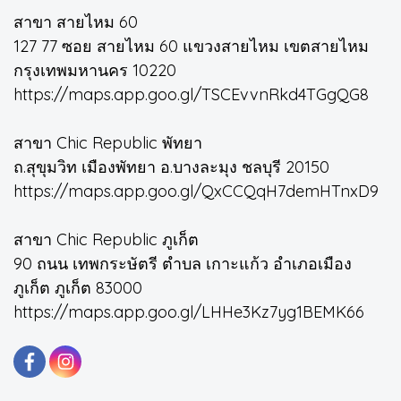
สาขา สายไหม 60
127 77 ซอย สายไหม 60 แขวงสายไหม เขตสายไหม
กรุงเทพมหานคร 10220
https://maps.app.goo.gl/TSCEvvnRkd4TGgQG8
สาขา Chic Republic พัทยา
ถ.สุขุมวิท เมืองพัทยา อ.บางละมุง ชลบุรี 20150
https://maps.app.goo.gl/QxCCQqH7demHTnxD9
สาขา Chic Republic ภูเก็ต
90 ถนน เทพกระษัตรี ตำบล เกาะแก้ว อำเภอเมือง
ภูเก็ต ภูเก็ต 83000
https://maps.app.goo.gl/LHHe3Kz7yg1BEMK66