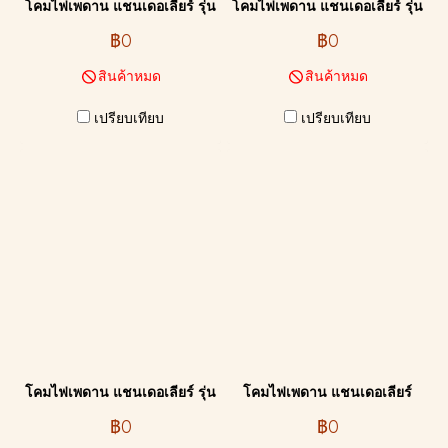
โคมไฟเพดาน แชนเดอเลียร์ รุ่น 620310 (10 Light)
โคมไฟเพดาน แชนเดอเลียร์ รุ่น J0
฿0
฿0
สินค้าหมด
สินค้าหมด
เปรียบเทียบ
เปรียบเทียบ
โคมไฟเพดาน แชนเดอเลียร์ รุ่น 1835
โคมไฟเพดาน แชนเดอเลียร์
฿0
฿0