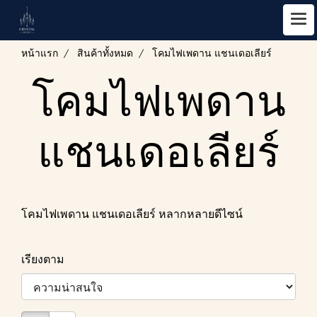
หน้าแรก
สินค้าทั้งหมด
โคมไฟเพดาน แชนเดอเลียร์
โคมไฟเพดาน
แชนเดอเลียร์
โคมไฟเพดาน แชนเดอเลียร์ หลากหลายดีไซน์
เรียงตาม