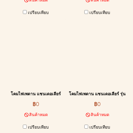
สินค้าหมด
สินค้าหมด
เปรียบเทียบ
เปรียบเทียบ
โคมไฟเพดาน แชนเดอเลียร์
โคมไฟเพดาน แชนเดอเลียร์ รุ่น H9
฿0
฿0
สินค้าหมด
สินค้าหมด
เปรียบเทียบ
เปรียบเทียบ