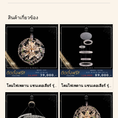
สินค้าเกี่ยวข้อง
โคมไฟเพดาน แชนเดอเลียร์ รุ่น A028-D40
โคมไฟเพดาน แชนเดอเลียร์ รุ่น 183586