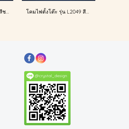
โคมไฟตั้งโต๊ะ รุ่น L2143 สีชมพู (ตั้งโต๊ะ)
โคมไฟตั้งโต๊ะ รุ่น L2049 สีทอง (ตั้งโต๊ะ)
@crystal_design