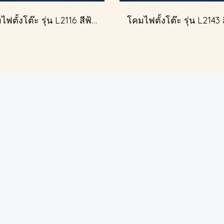
โคมไฟตั้งโต๊ะ รุ่น L2116 สีฟ้าครีม (ตั้งโต๊ะ)