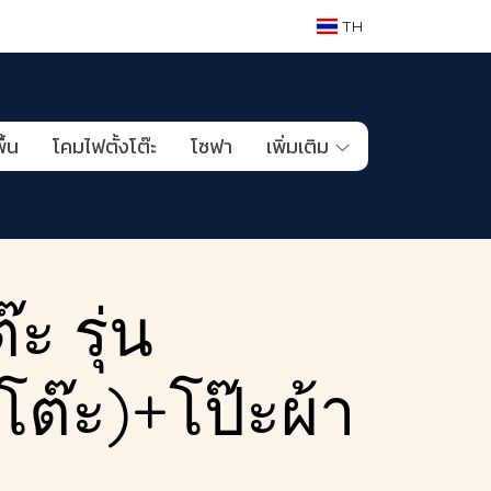
TH
ื้น
โคมไฟตั้งโต๊ะ
โซฟา
เพิ่มเติม
ะ รุ่น
โต๊ะ)+โป๊ะผ้า