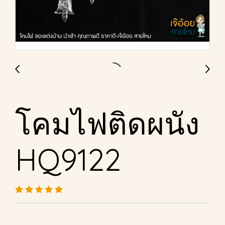
โคมไฟติดผนัง
HQ9122