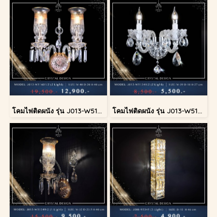
โคมไฟติดผนัง รุ่น J013-W51601/2
โคมไฟติดผนัง รุ่น J013-W51349/2