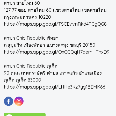
สาขา สายไหม 60
127 77 ซอย สายไหม 60 แขวงสายไหม เขตสายไหม
กรุงเทพมหานคร 10220
https://maps.app.goo.gl/TSCEvvnRkd4TGgQG8
สาขา Chic Republic พัทยา
ถ.สุขุมวิท เมืองพัทยา อ.บางละมุง ชลบุรี 20150
https://maps.app.goo.gl/QxCCQqH7demHTnxD9
สาขา Chic Republic ภูเก็ต
90 ถนน เทพกระษัตรี ตำบล เกาะแก้ว อำเภอเมือง
ภูเก็ต ภูเก็ต 83000
https://maps.app.goo.gl/LHHe3Kz7yg1BEMK66