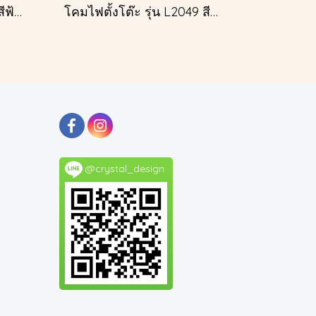
โคมไฟตั้งโต๊ะ รุ่น L2116 สีฟ้าครีม (ตั้งโต๊ะ)
โคมไฟตั้งโต๊ะ รุ่น L2049 สีทอง (ตั้งโต๊ะ)
@crystal_design