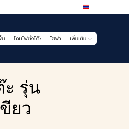
TH
ื้น
โคมไฟตั้งโต๊ะ
โซฟา
เพิ่มเติม
ะ รุ่น
ขียว