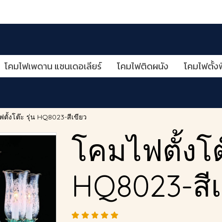
โคมไฟเพดาน แชนเดอเลียร์
โคมไฟติดผนัง
โคมไฟตั้งพ
ตั้งโต๊ะ รุ่น HQ8023-สีเขียว
โคมไฟตั้งโต๊
HQ8023-สีเ