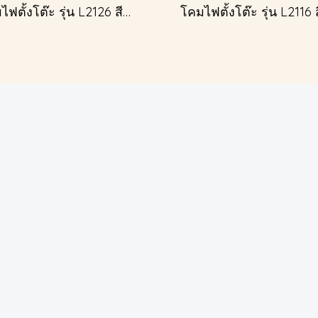
โคมไฟตั้งโต๊ะ รุ่น L2126 สีขาว (ตั้งโต๊ะ)