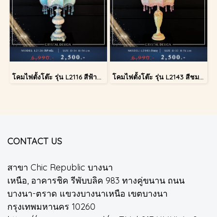
โคมไฟตั้งโต๊ะ รุ่น L2116 สีฟ้าครีม (ตั้งโต๊ะ)
โคมไฟตั้งโต๊ะ รุ่น L2143 สีชมพู (ตั้งโต๊ะ)
CONTACT US
สาขา Chic Republic บางนา
เหนือ, อาคารชิค รีพับบลิค 983 ทางคู่ขนาน ถนน
บางนา-ตราด แขวงบางนาเหนือ เขตบางนา
กรุงเทพมหานคร 10260