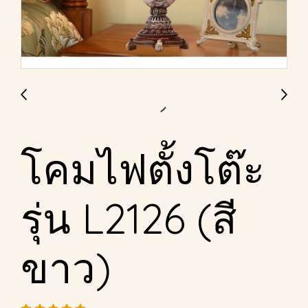
โคมไฟตั้งโต๊ะ
รุ่น L2126 (สี
ขาว)