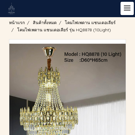
หน้าแรก
สินค้าทั้งหมด
โคมไฟเพดาน แชนเดอเลียร์
โคมไฟเพดาน แชนเดอเลียร์ รุ่น HQ8878 (10Light)