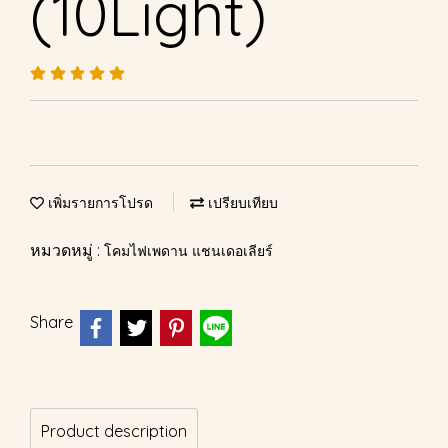
(10Light)
เพิ่มรายการโปรด
เปรียบเทียบ
หมวดหมู่ :
โคมไฟเพดาน แชนเดอเลียร์
Share
Product description