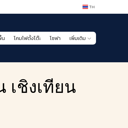
TH
ื้น
โคมไฟตั้งโต๊ะ
โซฟา
เพิ่มเติม
 เชิงเทียน