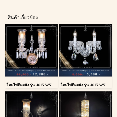
สินค้าเกี่ยวข้อง
โคมไฟติดผนัง รุ่น J013-W51601/2
โคมไฟติดผนัง รุ่น J013-W51349/2