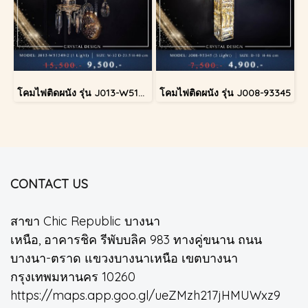
โคมไฟติดผนัง รุ่น J013-W51349/2
โคมไฟติดผนัง รุ่น J008-93345
CONTACT US
สาขา Chic Republic บางนา
เหนือ, อาคารชิค รีพับบลิค 983 ทางคู่ขนาน ถนน
บางนา-ตราด แขวงบางนาเหนือ เขตบางนา
กรุงเทพมหานคร 10260
https://maps.app.goo.gl/ueZMzh217jHMUWxz9