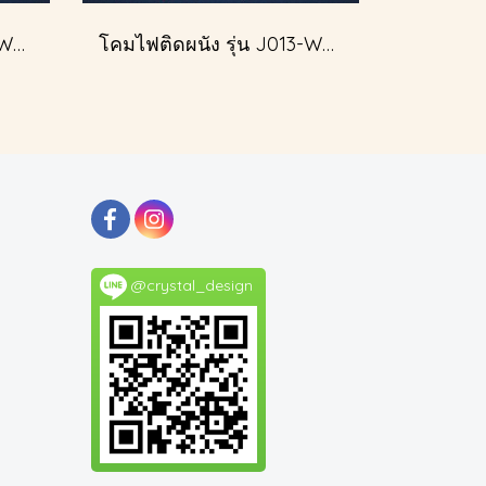
โคมไฟติดผนัง รุ่น J013-W51349/2
โคมไฟติดผนัง รุ่น J013-W51349/2
@crystal_design