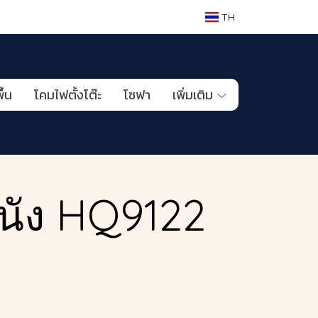
TH
ื้น
โคมไฟตั้งโต๊ะ
โซฟา
เพิ่มเติม
นัง HQ9122