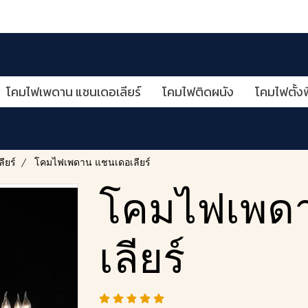
โคมไฟเพดาน แชนเดอเลียร์
โคมไฟติดผนัง
โคมไฟตั้งพ
ียร์
โคมไฟเพดาน แชนเดอเลียร์
โคมไฟเพด
เลียร์