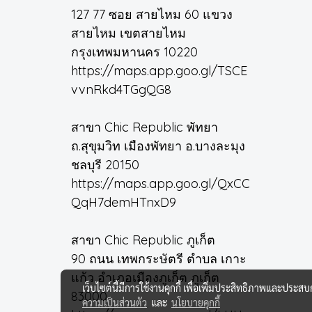
127 77 ซอย สายไหม 60 แขวง
สายไหม เขตสายไหม
กรุงเทพมหานคร 10220
https://maps.app.goo.gl/TSCE
vvnRkd4TGgQG8
สาขา Chic Republic พัทยา
ถ.สุขุมวิท เมืองพัทยา อ.บางละมุง
ชลบุรี 20150
https://maps.app.goo.gl/QxCC
QqH7demHTnxD9
สาขา Chic Republic ภูเก็ต
90 ถนน เทพกระษัตรี ตำบล เกาะ
แก้ว อำเภอเมืองภูเก็ต ภูเก็ต
เว็บไซต์นี้มีการใช้งานคุกกี้ เพื่อเพิ่มประสิทธิภาพและประส
83000
ความเป็นส่วนตัว
และ
นโยบายคุกกี้