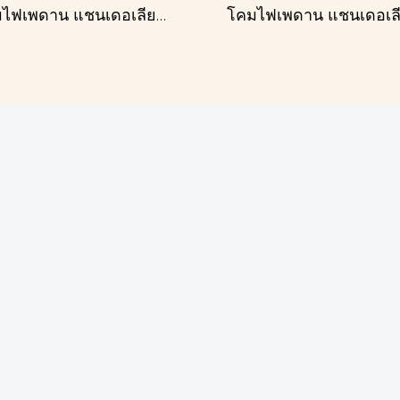
โคมไฟเพดาน แชนเดอเลียร์ รุ่น 183586