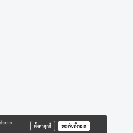
นโยบาย
ตั้งค่าคุกกี้
ยอมรับทั้งหมด