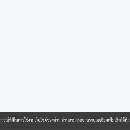
บการณ์ที่ดีในการใช้งานเว็บไซต์ของท่าน ท่านสามารถอ่านรายละเอียดเพิ่มเติมได้ที่