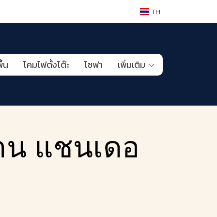
TH
ื้น
โคมไฟตั้งโต๊ะ
โซฟา
เพิ่มเติม
าน แชนเดอ