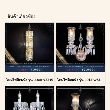
สินค้าเกี่ยวข้อง
โคมไฟติดผนัง รุ่น J008-93345
โคมไฟติดผนัง รุ่น J013-W51601/2