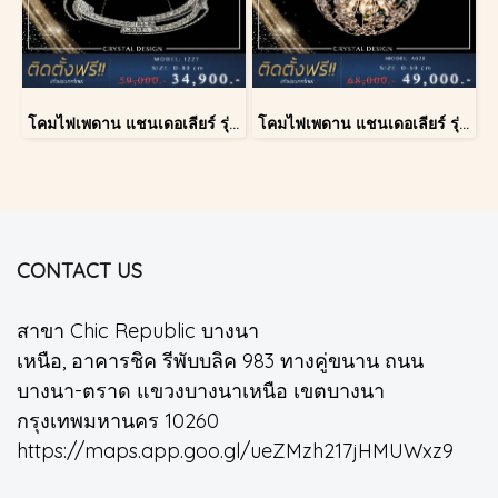
โคมไฟเพดาน แชนเดอเลียร์ รุ่น 1227
โคมไฟเพดาน แชนเดอเลียร์ รุ่น A028-D60
CONTACT US
สาขา Chic Republic บางนา
เหนือ, อาคารชิค รีพับบลิค 983 ทางคู่ขนาน ถนน
บางนา-ตราด แขวงบางนาเหนือ เขตบางนา
กรุงเทพมหานคร 10260
https://maps.app.goo.gl/ueZMzh217jHMUWxz9