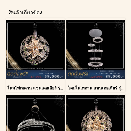
สินค้าเกี่ยวข้อง
โคมไฟเพดาน แชนเดอเลียร์ รุ่น A028-D40
โคมไฟเพดาน แชนเดอเลียร์ รุ่น 183586