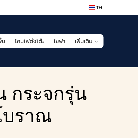
TH
ื้น
โคมไฟตั้งโต๊ะ
โซฟา
เพิ่มเติม
น กระจกรุ่น
นโบราณ