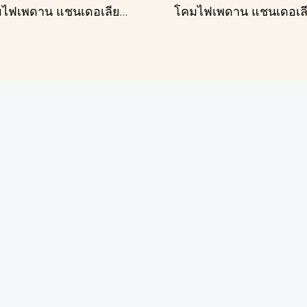
โคมไฟเพดาน แชนเดอเลียร์ รุ่น 183586