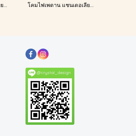
โคมไฟเพดาน แชนเดอเลียร์ รุ่น A028-D60
โคมไฟเพดาน แชนเดอเลียร์ รุ่น A028-D40
@crystal_design