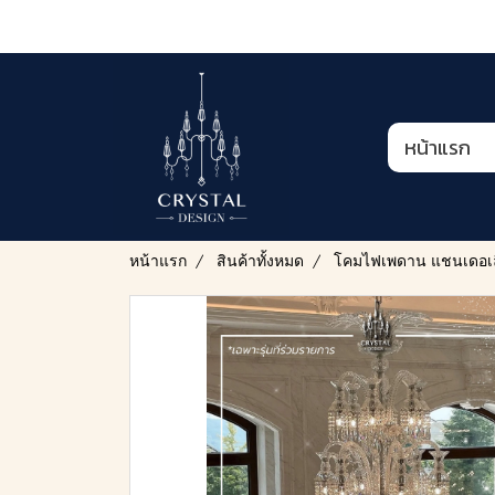
หน้าแรก
หน้าแรก
สินค้าทั้งหมด
โคมไฟเพดาน แชนเดอเล