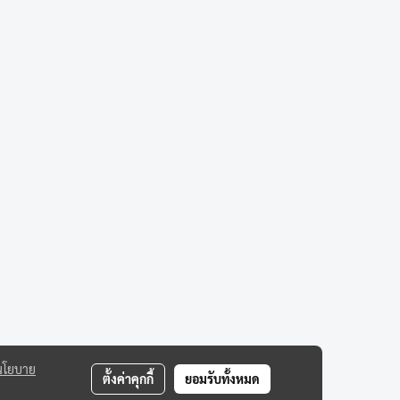
นโยบาย
ตั้งค่าคุกกี้
ยอมรับทั้งหมด