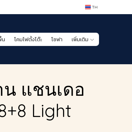
TH
ื้น
โคมไฟตั้งโต๊ะ
โซฟา
เพิ่มเติม
าน แชนเดอ
8+8+8 Light