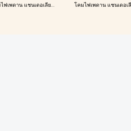
โคมไฟเพดาน แชนเดอเลียร์ รุ่น 183586