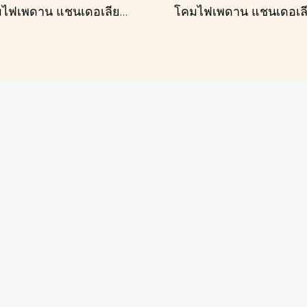
โคมไฟเพดาน แชนเดอเลียร์ รุ่น A028-D40