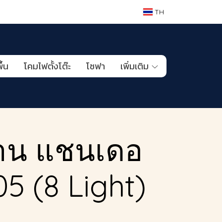
TH
ื้น
โคมไฟตั้งโต๊ะ
โซฟา
เพิ่มเติม
าน แชนเดอ
05 (8 Light)