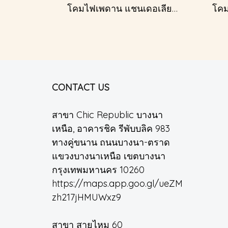
โคมไฟเพดาน แชนเดอเลียร์ รุ่น 183586
CONTACT US
สาขา Chic Republic บางนา
เหนือ, อาคารชิค รีพับบลิค 983
ทางคู่ขนาน ถนนบางนา-ตราด
แขวงบางนาเหนือ เขตบางนา
กรุงเทพมหานคร 10260
https://maps.app.goo.gl/ueZM
zh217jHMUWxz9
สาขา สายไหม 60