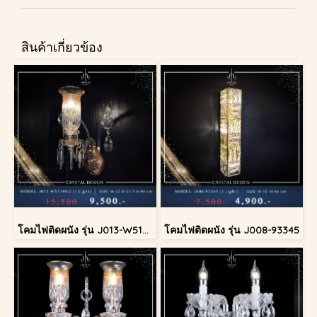
สินค้าเกี่ยวข้อง
โคมไฟติดผนัง รุ่น J013-W51349/2
โคมไฟติดผนัง รุ่น J008-93345