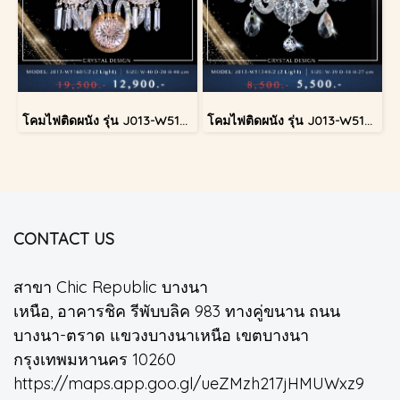
โคมไฟติดผนัง รุ่น J013-W51601/2
โคมไฟติดผนัง รุ่น J013-W51349/2
CONTACT US
สาขา Chic Republic บางนา
เหนือ, อาคารชิค รีพับบลิค 983 ทางคู่ขนาน ถนน
บางนา-ตราด แขวงบางนาเหนือ เขตบางนา
กรุงเทพมหานคร 10260
https://maps.app.goo.gl/ueZMzh217jHMUWxz9