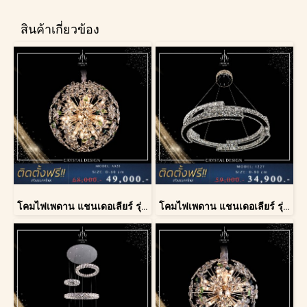
สินค้าเกี่ยวข้อง
โคมไฟเพดาน แชนเดอเลียร์ รุ่น A028-D60
โคมไฟเพดาน แชนเดอเลียร์ รุ่น 1227