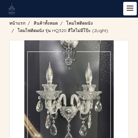
หน้าแรก
สินค้าทั้งหมด
โคมไฟติดผนัง
โคมไฟติดผนัง รุ่น HQ320 สีใสไม่มีโป๊ะ (2Light)