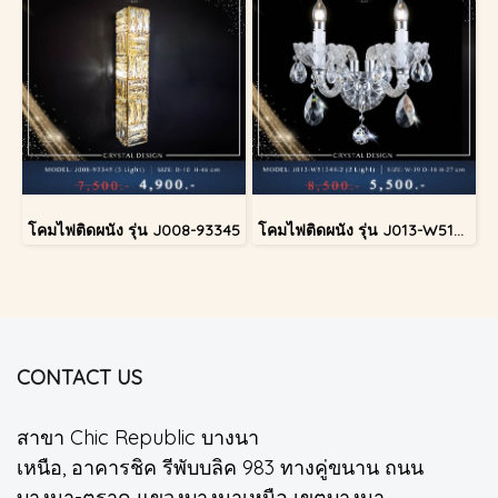
โคมไฟติดผนัง รุ่น J008-93345
โคมไฟติดผนัง รุ่น J013-W51349/2
CONTACT US
สาขา Chic Republic บางนา
เหนือ, อาคารชิค รีพับบลิค 983 ทางคู่ขนาน ถนน
บางนา-ตราด แขวงบางนาเหนือ เขตบางนา