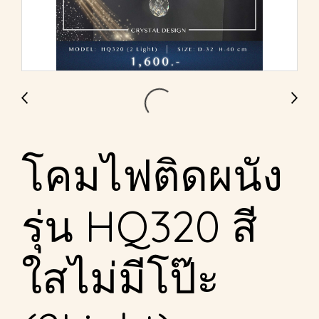
โคมไฟติดผนัง
รุ่น HQ320 สี
ใสไม่มีโป๊ะ