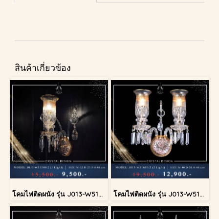
สินค้าเกี่ยวข้อง
โคมไฟติดผนัง รุ่น J013-W51349/2
โคมไฟติดผนัง รุ่น J013-W51601/2