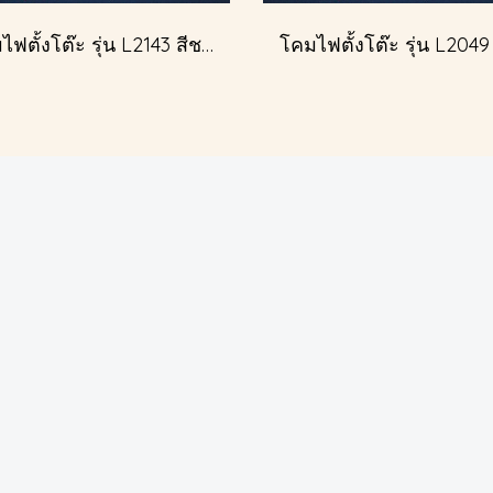
โคมไฟตั้งโต๊ะ รุ่น L2143 สีชมพู (ตั้งโต๊ะ)