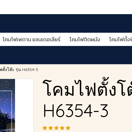
โคมไฟเพดาน แชนเดอเลียร์
โคมไฟติดผนัง
โคมไฟตั้งพ
ตั้งโต๊ะ รุ่น H6354-3
โคมไฟตั้งโต๊
H6354-3