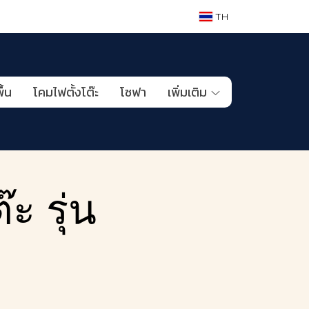
TH
ื้น
โคมไฟตั้งโต๊ะ
โซฟา
เพิ่มเติม
ะ รุ่น