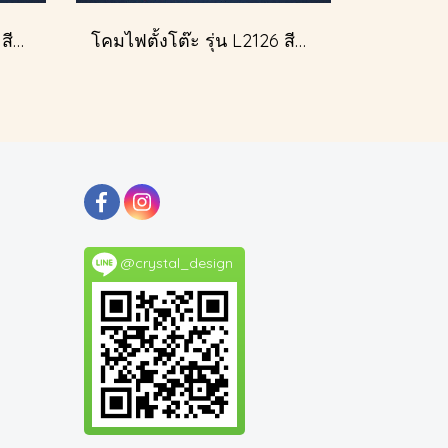
โคมไฟตั้งโต๊ะ รุ่น L2049 สีทอง (ตั้งโต๊ะ)
โคมไฟตั้งโต๊ะ รุ่น L2126 สีขาว (ตั้งโต๊ะ)
@crystal_design