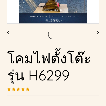
โคมไฟตั้งโต๊ะ
รุ่น H6299