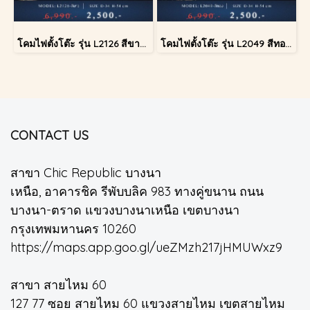
โคมไฟตั้งโต๊ะ รุ่น L2126 สีขาว (ตั้งโต๊ะ)
โคมไฟตั้งโต๊ะ รุ่น L2049 สีทอง (ตั้งโต๊ะ)
CONTACT US
สาขา Chic Republic บางนา
เหนือ, อาคารชิค รีพับบลิค 983 ทางคู่ขนาน ถนน
บางนา-ตราด แขวงบางนาเหนือ เขตบางนา
กรุงเทพมหานคร 10260
https://maps.app.goo.gl/ueZMzh217jHMUWxz9
สาขา สายไหม 60
127 77 ซอย สายไหม 60 แขวงสายไหม เขตสายไหม