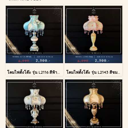
โคมไฟตั้งโต๊ะ รุ่น L2116 สีฟ้าครีม (ตั้งโต๊ะ)
โคมไฟตั้งโต๊ะ รุ่น L2143 สีชมพู (ตั้งโต๊ะ)