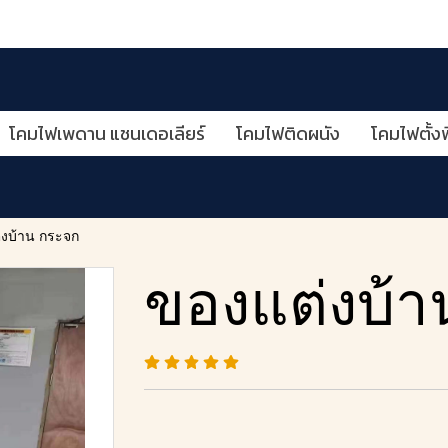
โคมไฟเพดาน แชนเดอเลียร์
โคมไฟติดผนัง
โคมไฟตั้งพ
่งบ้าน กระจก
ของแต่งบ้า