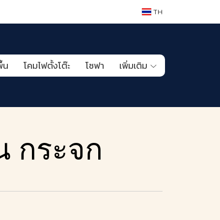
TH
ื้น
โคมไฟตั้งโต๊ะ
โซฟา
เพิ่มเติม
น กระจก