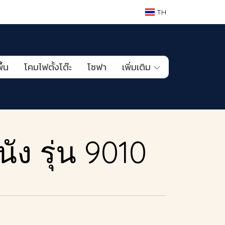
TH
ื้น
โคมไฟตั้งโต๊ะ
โซฟา
เพิ่มเติม
ง รุ่น 9010