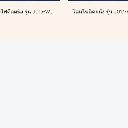
โคมไฟติดผนัง รุ่น J013-W51601/2