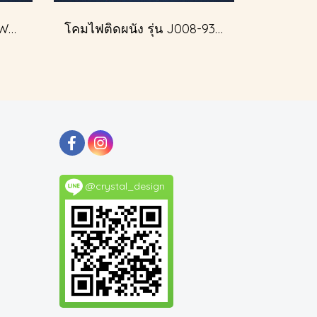
โคมไฟติดผนัง รุ่น J013-W51349/2
โคมไฟติดผนัง รุ่น J008-93345
@crystal_design