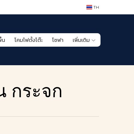
TH
ื้น
โคมไฟตั้งโต๊ะ
โซฟา
เพิ่มเติม
น กระจก