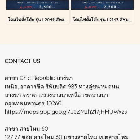
โคมไฟตั้งโต๊ะ รุ่น L2049 สีทอง (ตั้งโต๊ะ)
โคมไฟตั้งโต๊ะ รุ่น L2143 สีชมพู (ตั้งโต๊ะ)
CONTACT US
สาขา Chic Republic บางนา
เหนือ, อาคารชิค รีพับบลิค 983 ทางคู่ขนาน ถนน
บางนา-ตราด แขวงบางนาเหนือ เขตบางนา
กรุงเทพมหานคร 10260
https://maps.app.goo.gl/ueZMzh217jHMUWxz9
สาขา สายไหม 60
127 77 ซอย สายไหม 60 แขวงสายไหม เขตสายไหม