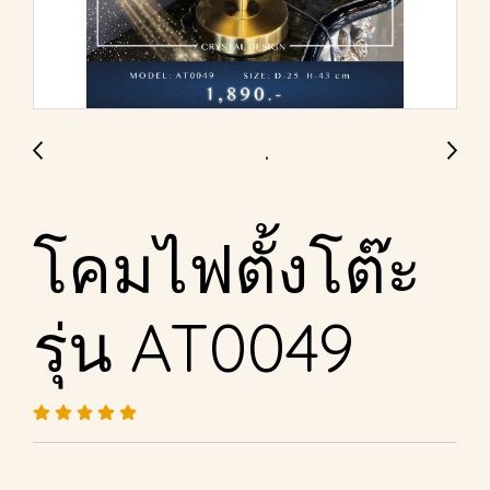
โคมไฟตั้งโต๊ะ
รุ่น AT0049