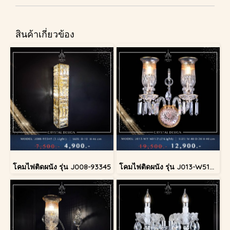
สินค้าเกี่ยวข้อง
โคมไฟติดผนัง รุ่น J008-93345
โคมไฟติดผนัง รุ่น J013-W51601/2