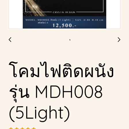
โคมไฟติดผนัง
รุ่น MDH008
(5Light)