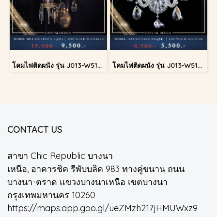
โคมไฟติดผนัง รุ่น J013-W51349/2
โคมไฟติดผนัง รุ่น J013-W51349/2
CONTACT US
สาขา Chic Republic บางนา
เหนือ, อาคารชิค รีพับบลิค 983 ทางคู่ขนาน ถนน
บางนา-ตราด แขวงบางนาเหนือ เขตบางนา
กรุงเทพมหานคร 10260
https://maps.app.goo.gl/ueZMzh217jHMUWxz9