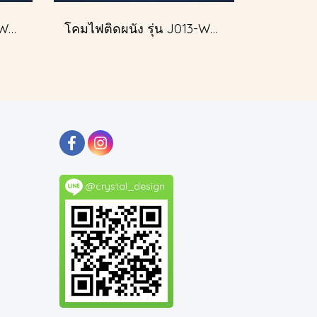
โคมไฟติดผนัง รุ่น J013-W51601/2
โคมไฟติดผนัง รุ่น J013-W51349/2
@crystal_design