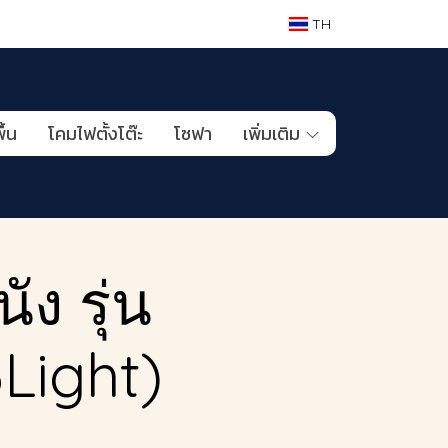
TH
ื้น
โคมไฟตั้งโต๊ะ
โซฟา
เพิ่มเติม
ง รุ่น
Light)