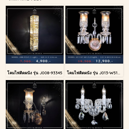
โคมไฟติดผนัง รุ่น J008-93345
โคมไฟติดผนัง รุ่น J013-W51601/2