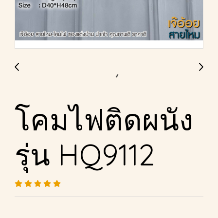
โคมไฟติดผนัง
รุ่น HQ9112