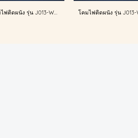
โคมไฟติดผนัง รุ่น J013-W51349/2