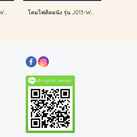
โคมไฟติดผนัง รุ่น J013-W51601/2
โคมไฟติดผนัง รุ่น J013-W51349/2
@crystal_design