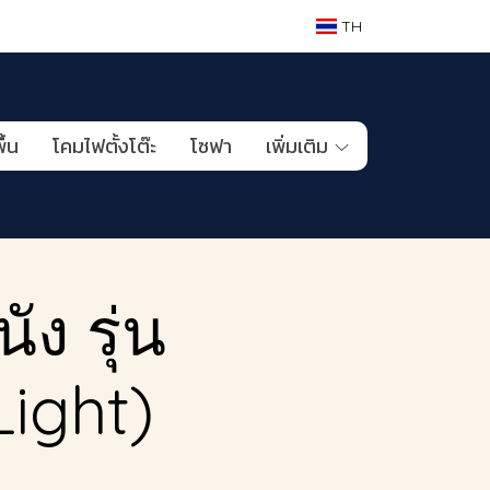
TH
ื้น
โคมไฟตั้งโต๊ะ
โซฟา
เพิ่มเติม
ง รุ่น
Light)