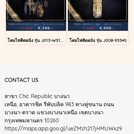
โคมไฟติดผนัง รุ่น J013-W51349/2
โคมไฟติดผนัง รุ่น J008-93345
CONTACT US
สาขา Chic Republic บางนา
เหนือ, อาคารชิค รีพับบลิค 983 ทางคู่ขนาน ถนน
บางนา-ตราด แขวงบางนาเหนือ เขตบางนา
กรุงเทพมหานคร 10260
https://maps.app.goo.gl/ueZMzh217jHMUWxz9