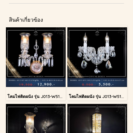
สินค้าเกี่ยวข้อง
โคมไฟติดผนัง รุ่น J013-W51601/2
โคมไฟติดผนัง รุ่น J013-W51349/2