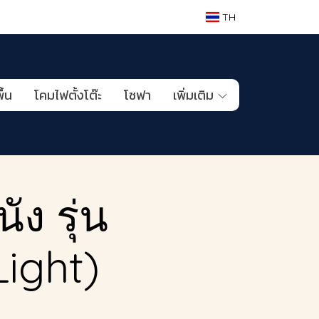
TH
ื้น
โคมไฟตั้งโต๊ะ
โซฟา
เพิ่มเติม
ง รุ่น
Light)