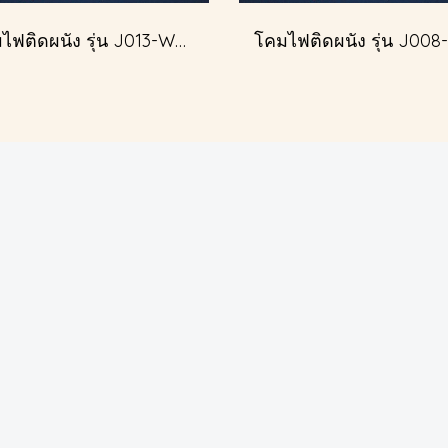
โคมไฟติดผนัง รุ่น J013-W51349/2