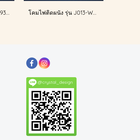
โคมไฟติดผนัง รุ่น J008-93345
โคมไฟติดผนัง รุ่น J013-W51601/2
@crystal_design