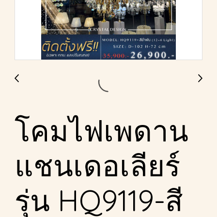
โคมไฟเพดาน
แชนเดอเลียร์
รุ่น HQ9119-สี