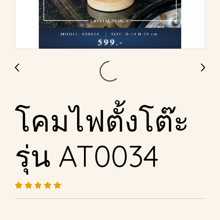
โคมไฟตั้งโต๊ะ
รุ่น AT0034