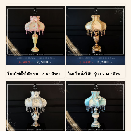
โคมไฟตั้งโต๊ะ รุ่น L2143 สีชมพู (ตั้งโต๊ะ)
โคมไฟตั้งโต๊ะ รุ่น L2049 สีทอง (ตั้งโต๊ะ)