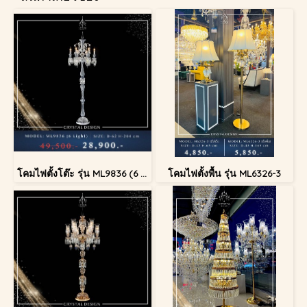
โคมไฟตั้งโต๊ะ รุ่น ML9836 (6 Light)
โคมไฟตั้งพื้น รุ่น ML6326-3