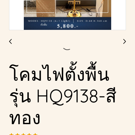
โคมไฟตั้งพื้น
รุ่น HQ9138-สี
ทอง