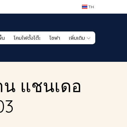
TH
ื้น
โคมไฟตั้งโต๊ะ
โซฟา
เพิ่มเติม
าน แชนเดอ
03