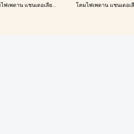
โคมไฟเพดาน แชนเดอเลียร์ รุ่น A028-D60