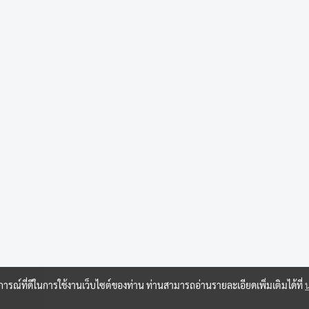
บการณ์ที่ดีในการใช้งานเว็บไซต์ของท่าน ท่านสามารถอ่านรายละเอียดเพิ่มเติมได้ที่