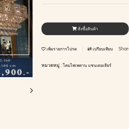
สั่งซื้อสินค้า
Shar
เพิ่มรายการโปรด
เปรียบเทียบ
หมวดหมู่ :
โคมไฟเพดาน แชนเดอเลียร์