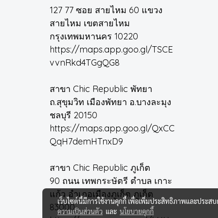
127 77 ซอย สายไหม 60 แขวง
สายไหม เขตสายไหม
กรุงเทพมหานคร 10220
https://maps.app.goo.gl/TSCE
vvnRkd4TGgQG8
สาขา Chic Republic พัทยา
ถ.สุขุมวิท เมืองพัทยา อ.บางละมุง
ชลบุรี 20150
https://maps.app.goo.gl/QxCC
QqH7demHTnxD9
สาขา Chic Republic ภูเก็ต
90 ถนน เทพกระษัตรี ตำบล เกาะ
แก้ว อำเภอเมืองภูเก็ต ภูเก็ต
เว็บไซต์นี้มีการใช้งานคุกกี้ เพื่อเพิ่มประสิทธิภาพและประส
83000
ความเป็นส่วนตัว
และ
นโยบายคุกกี้