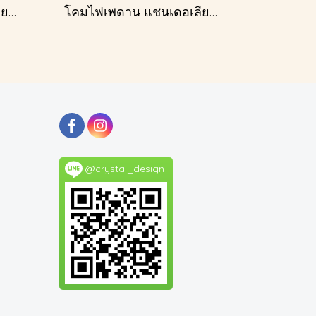
โคมไฟเพดาน แชนเดอเลียร์ รุ่น 1227
โคมไฟเพดาน แชนเดอเลียร์ รุ่น 183586
@crystal_design