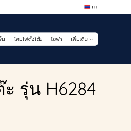
TH
ื้น
โคมไฟตั้งโต๊ะ
โซฟา
เพิ่มเติม
๊ะ รุ่น H6284