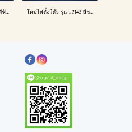
โคมไฟตั้งโต๊ะ รุ่น L2116 สีฟ้าครีม (ตั้งโต๊ะ)
โคมไฟตั้งโต๊ะ รุ่น L2143 สีชมพู (ตั้งโต๊ะ)
@crystal_design