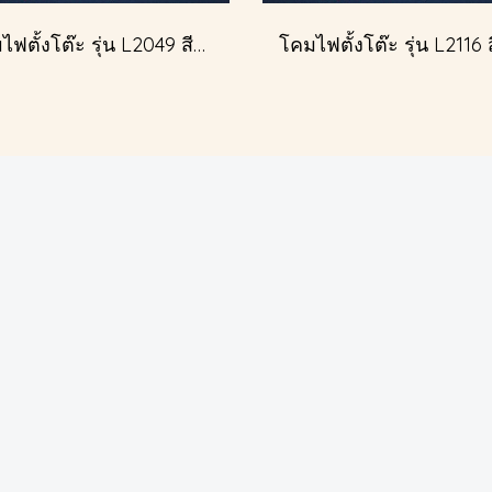
โคมไฟตั้งโต๊ะ รุ่น L2049 สีทอง (ตั้งโต๊ะ)