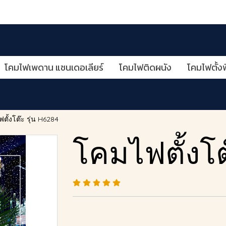
โคมไฟเพดาน แชนเดอเลียร์
โคมไฟติดผนัง
โคมไฟตั้งพ
ตั้งโต๊ะ รุ่น H6284
โคมไฟตั้งโต