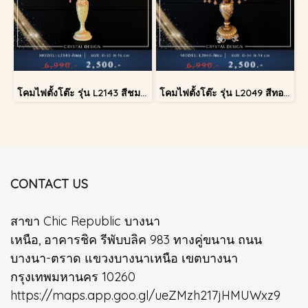
โคมไฟตั้งโต๊ะ รุ่น L2143 สีชมพู (ตั้งโต๊ะ)
โคมไฟตั้งโต๊ะ รุ่น L2049 สีทอง (ตั้งโต๊ะ)
CONTACT US
สาขา Chic Republic บางนา
เหนือ, อาคารชิค รีพับบลิค 983 ทางคู่ขนาน ถนน
บางนา-ตราด แขวงบางนาเหนือ เขตบางนา
กรุงเทพมหานคร 10260
https://maps.app.goo.gl/ueZMzh217jHMUWxz9