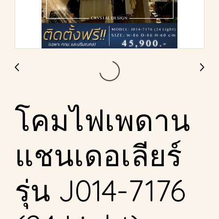
โคมไฟเพดาน
แชนเดอเลียร์
รุ่น J014-7176