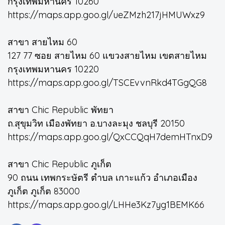
กรุงเทพมหานคร 10260
https://maps.app.goo.gl/ueZMzh217jHMUWxz9
สาขา สายไหม 60
127 77 ซอย สายไหม 60 แขวงสายไหม เขตสายไหม
กรุงเทพมหานคร 10220
https://maps.app.goo.gl/TSCEvvnRkd4TGgQG8
สาขา Chic Republic พัทยา
ถ.สุขุมวิท เมืองพัทยา อ.บางละมุง ชลบุรี 20150
https://maps.app.goo.gl/QxCCQqH7demHTnxD9
สาขา Chic Republic ภูเก็ต
90 ถนน เทพกระษัตรี ตำบล เกาะแก้ว อำเภอเมือง
ภูเก็ต ภูเก็ต 83000
https://maps.app.goo.gl/LHHe3Kz7yg1BEMK66