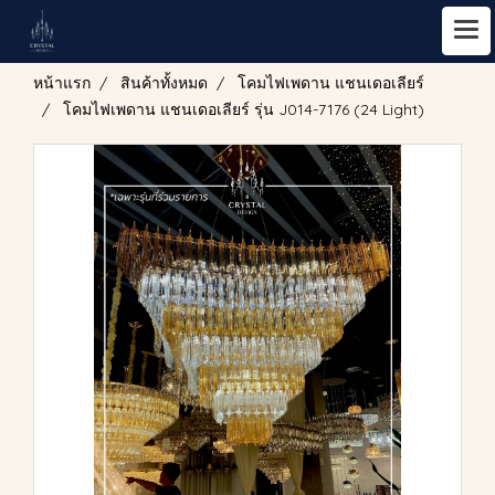
หน้าแรก
สินค้าทั้งหมด
โคมไฟเพดาน แชนเดอเลียร์
โคมไฟเพดาน แชนเดอเลียร์ รุ่น J014-7176 (24 Light)