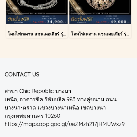
โคมไฟเพดาน แชนเดอเลียร์ รุ่น 1227
โคมไฟเพดาน แชนเดอเลียร์ รุ่น A028-D60
CONTACT US
สาขา Chic Republic บางนา
เหนือ, อาคารชิค รีพับบลิค 983 ทางคู่ขนาน ถนน
บางนา-ตราด แขวงบางนาเหนือ เขตบางนา
กรุงเทพมหานคร 10260
https://maps.app.goo.gl/ueZMzh217jHMUWxz9