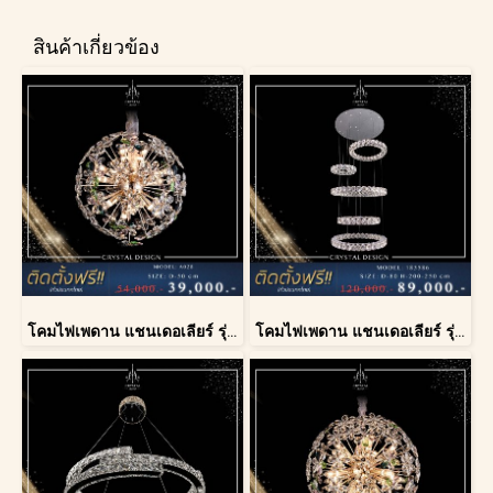
สินค้าเกี่ยวข้อง
โคมไฟเพดาน แชนเดอเลียร์ รุ่น A028-D40
โคมไฟเพดาน แชนเดอเลียร์ รุ่น 183586