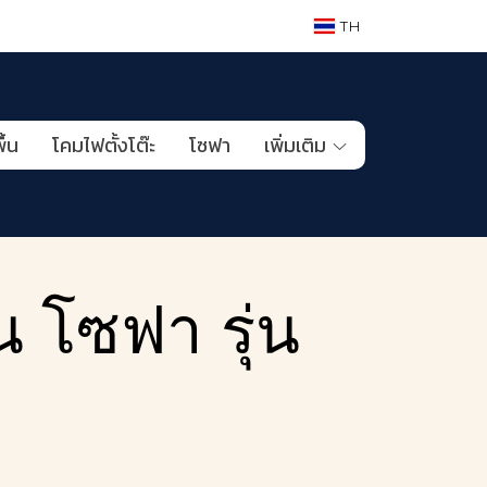
TH
ื้น
โคมไฟตั้งโต๊ะ
โซฟา
เพิ่มเติม
 โซฟา รุ่น