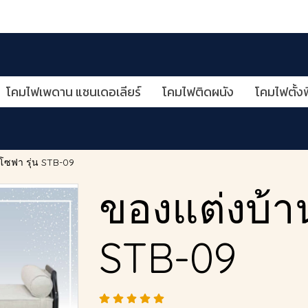
โคมไฟเพดาน แชนเดอเลียร์
โคมไฟติดผนัง
โคมไฟตั้งพ
โซฟา รุ่น STB-09
ของแต่งบ้าน
STB-09