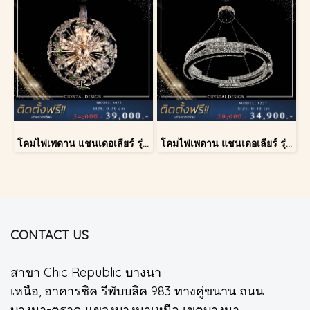
โคมไฟเพดาน แชนเดอเลียร์ รุ่น A028-D40
โคมไฟเพดาน แชนเดอเลียร์ รุ่น 1227
CONTACT US
สาขา Chic Republic บางนา
เหนือ, อาคารชิค รีพับบลิค 983 ทางคู่ขนาน ถนน
บางนา-ตราด แขวงบางนาเหนือ เขตบางนา