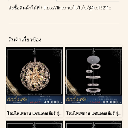
สั่งซื้อสินค้าได้ที่
https://line.me/R/ti/p/@kaf3211e
สินค้าเกี่ยวข้อง
โคมไฟเพดาน แชนเดอเลียร์ รุ่น A028-D60
โคมไฟเพดาน แชนเดอเลียร์ รุ่น 183586