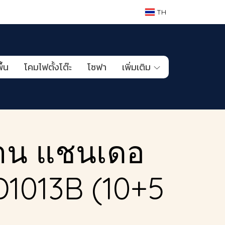
TH
ื้น
โคมไฟตั้งโต๊ะ
โซฟา
เพิ่มเติม
าน แชนเดอ
MD1013B (10+5