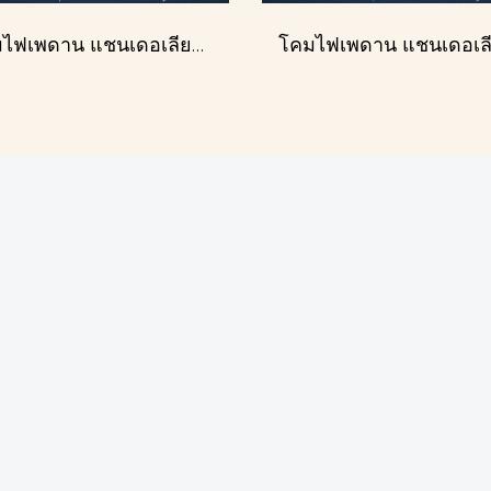
โคมไฟเพดาน แชนเดอเลียร์ รุ่น 183586