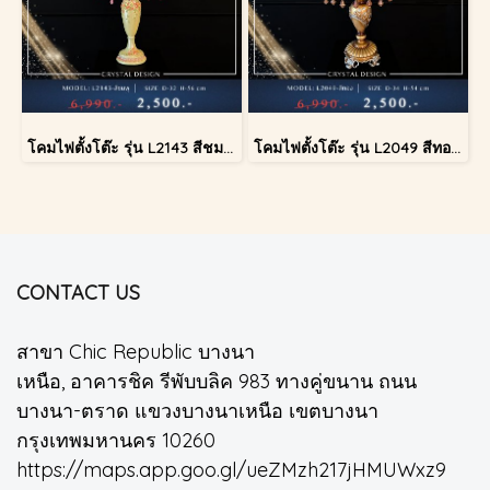
โคมไฟตั้งโต๊ะ รุ่น L2143 สีชมพู (ตั้งโต๊ะ)
โคมไฟตั้งโต๊ะ รุ่น L2049 สีทอง (ตั้งโต๊ะ)
CONTACT US
สาขา Chic Republic บางนา
เหนือ, อาคารชิค รีพับบลิค 983 ทางคู่ขนาน ถนน
บางนา-ตราด แขวงบางนาเหนือ เขตบางนา
กรุงเทพมหานคร 10260
https://maps.app.goo.gl/ueZMzh217jHMUWxz9