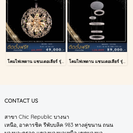
โคมไฟเพดาน แชนเดอเลียร์ รุ่น A028-D60
โคมไฟเพดาน แชนเดอเลียร์ รุ่น 183586
CONTACT US
สาขา Chic Republic บางนา
เหนือ, อาคารชิค รีพับบลิค 983 ทางคู่ขนาน ถนน
บางนา-ตราด แขวงบางนาเหนือ เขตบางนา