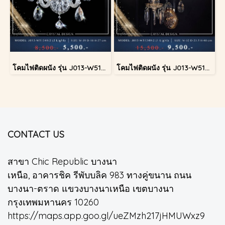
โคมไฟติดผนัง รุ่น J013-W51349/2
โคมไฟติดผนัง รุ่น J013-W51349/2
CONTACT US
สาขา Chic Republic บางนา
เหนือ, อาคารชิค รีพับบลิค 983 ทางคู่ขนาน ถนน
บางนา-ตราด แขวงบางนาเหนือ เขตบางนา
กรุงเทพมหานคร 10260
https://maps.app.goo.gl/ueZMzh217jHMUWxz9