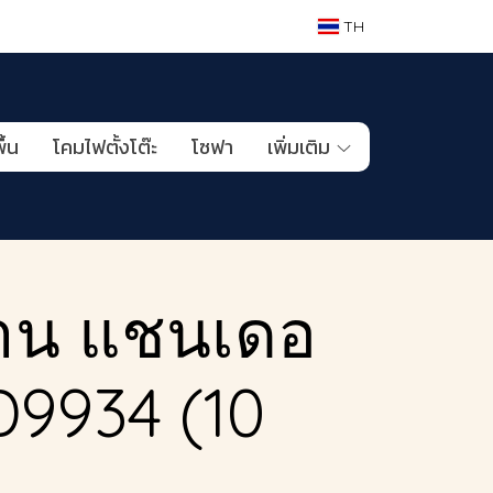
TH
ื้น
โคมไฟตั้งโต๊ะ
โซฟา
เพิ่มเติม
าน แชนเดอ
MD9934 (10