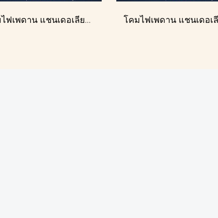
โคมไฟเพดาน แชนเดอเลียร์ รุ่น 183586